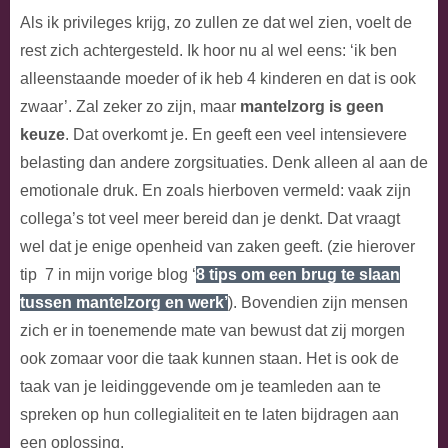
Als ik privileges krijg, zo zullen ze dat wel zien, voelt de
rest zich achtergesteld. Ik hoor nu al wel eens: ‘ik ben
alleenstaande moeder of ik heb 4 kinderen en dat is ook
zwaar’. Zal zeker zo zijn, maar
mantelzorg is geen
keuze
. Dat overkomt je. En geeft een veel intensievere
belasting dan andere zorgsituaties. Denk alleen al aan de
emotionale druk. En zoals hierboven vermeld: vaak zijn
collega’s tot veel meer bereid dan je denkt. Dat vraagt
wel dat je enige openheid van zaken geeft. (zie hierover
tip 7 in mijn vorige blog ‘
8 tips om een brug te slaan
tussen mantelzorg en werk’
). Bovendien zijn mensen
zich er in toenemende mate van bewust dat zij morgen
ook zomaar voor die taak kunnen staan. Het is ook de
taak van je leidinggevende om je teamleden aan te
spreken op hun collegialiteit en te laten bijdragen aan
een oplossing.