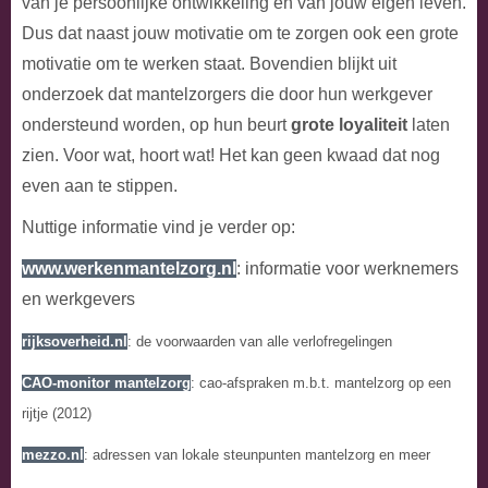
van je persoonlijke ontwikkeling en van jouw eigen leven.
Dus dat naast jouw motivatie om te zorgen ook een grote
motivatie om te werken staat. Bovendien blijkt uit
onderzoek dat mantelzorgers die door hun werkgever
ondersteund worden, op hun beurt
grote loyaliteit
laten
zien. Voor wat, hoort wat! Het kan geen kwaad dat nog
even aan te stippen.
Nuttige informatie vind je verder op:
www.werkenmantelzorg.nl
: informatie voor werknemers
en werkgevers
rijksoverheid.nl
: de voorwaarden van alle verlofregelingen
CAO-monitor mantelzorg
: cao-afspraken m.b.t. mantelzorg op een
rijtje (2012)
mezzo.nl
: adressen van lokale steunpunten mantelzorg en meer