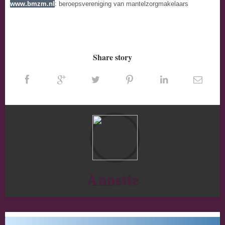
www.bmzm.nl
: beroepsvereniging van mantelzorgmakelaars
Share story
Annette