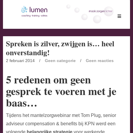
Toggle
navigati
Spreken is zilver, zwijgen is… heel
onverstandig!
2 februari 2014
/
Geen categorie
/
Geen reacties
5 redenen om geen
gesprek te voeren met je
baas…
Tijdens het mantelzorgwebinar met Tom Plug, senior
adviseur compensation & benefits bij KPN werd een
volgende
belangrijke strategie
voor werkende