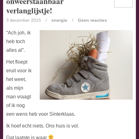
onweerstaanbaar
verlanglijstje!
3 december 2015
/
energie
/
Geen reacties
“Ach joh, ik
heb toch
alles al”.
Het floept
eruit voor ik
het weet,
als mijn
man vraagt
of ik nog
een wens heb voor Sinterklaas.
Ik hoef echt niets. Ons huis is vol.
Dat laatste is waar