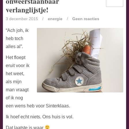
onweerstaanbaar
verlanglijstje!
3 december 2015
/
energie
/
Geen reacties
“Ach joh, ik
heb toch
alles al”.
Het floept
eruit voor ik
het weet,
als mijn
man vraagt
of ik nog
een wens heb voor Sinterklaas.
Ik hoef echt niets. Ons huis is vol.
Dat laatste is waar