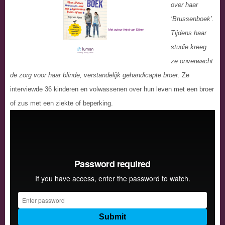
over haar
‘Brussenboek’.
Tijdens haar
studie kreeg
ze onverwacht
de zorg voor haar blinde, verstandelijk gehandicapte broer.
Ze
interviewde 36 kinderen en volwassenen over hun leven met een broer
of zus met een ziekte of beperking.