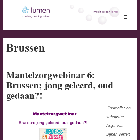
Toggle
navigati
Brussen
Mantelzorgwebinar 6:
Brussen; jong geleerd, oud
gedaan?!
Journalist en
schrijfster
Anjet van
Dijken vertelt